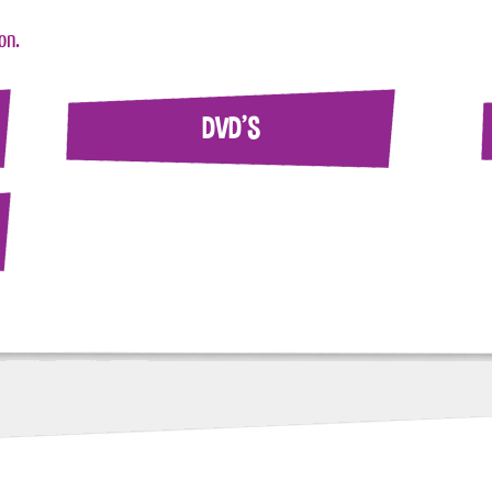
on.
DVD'S