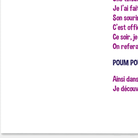
Je l'ai fai
Son sourir
C'est offi
Ce soir, j
On refera
POUM P
Ainsi dan
Je découv