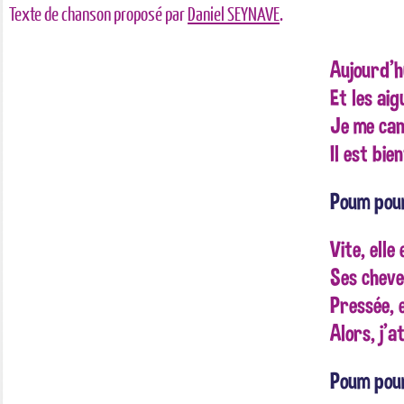
Texte de chanson proposé par
Daniel SEYNAVE
.
Aujourd'h
Et les aig
Je me can
Il est bie
Poum pou
Vite, elle 
Ses cheve
Pressée, 
Alors, j'
Poum po