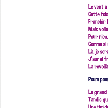
Le vent a
Cette fois
Franchir l
Mais voilà
Pour rien,
Comme si 
Là, je ser
J'aurai f
La revoilà
Poum poum
Le grand 
Tandis qu
Une timid