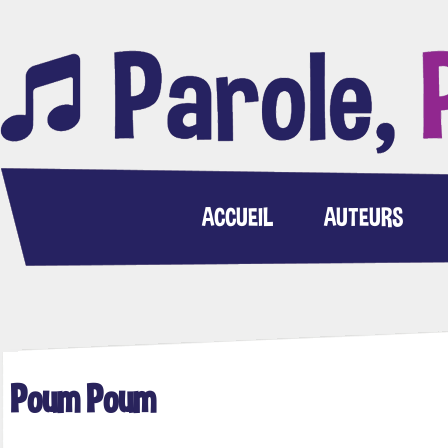
ACCUEIL
AUTEURS
Poum Poum