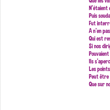
Que les vil
N’étaient 
Puis souda
Fut inter
A n’en pas
Qui est re
Si nos dir
Pouvaient 
Ils s’aper
Les points
Peut être
Que sur n