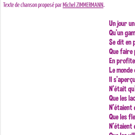
Texte de chanson proposé par
Michel ZIMMERMANN
.
Un jour un
Qu’un gami
Se dit en 
Que faire 
En profite
Le monde d
Il s’aperç
N’était qu
Que les la
N’étaient 
Que les fl
N’étaient 