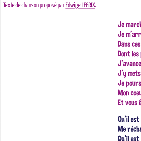
Texte de chanson proposé par
Edwige LEGRIX
.
Je march
Je m'arr
Dans ces
Dont les
J'avance
J'y mets
Je pours
Mon coeu
Et vous ê
Qu'il es
Me récha
Qu'il es